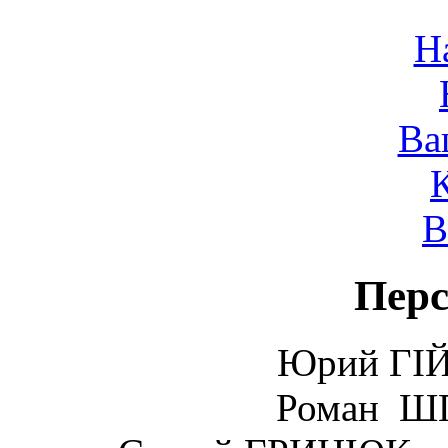
Н
Ва
В
Перс
Юрий ГІЙ 
Роман ШП