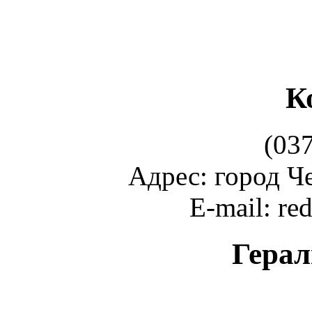
К
(03
Адрес: город Ч
E-mail: r
Герал